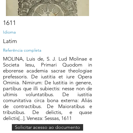
1611
Idioma
Latim
Referência completa
MOLINA, Luis de, S. J. Lud Molinae e
Societa Iesu, Primari Quodom in
eborense academia sacrae theologiae
prefessoris. De iustitia et iure Opera
Ominia. Nimirum: De Iustitia in genere,
partibus que illi subiectis: nesse non de
ultimis voluntatibus. De iustitia
comunitativa circa bona externa: Aliás
de contractibus. De Maioratibus e
tributibus. De delictis, e quase
delictis[...]. Veneza: Sessas, 1611
Solicitar acesso ao documento