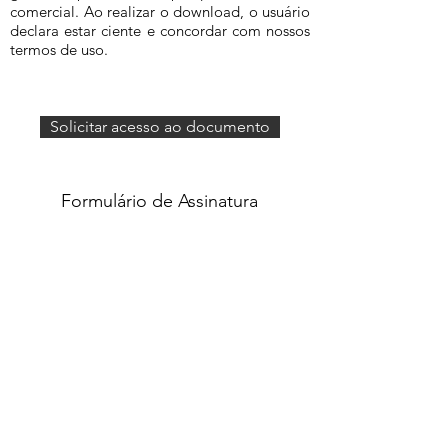
comercial. Ao realizar o download, o usuário
declara estar ciente e concordar com nossos
termos de uso.
Solicitar acesso ao documento
Formulário de Assinatura
Enviar
551637068810
©2020 por Grupo Escritos. Orgulhosamente
criado com Wix.com