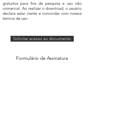
gratuitos para fins de pesquisa e uso não
comercial. Ao realizar o download, o usuário
declara estar ciente e concordar com nossos
termos de uso.
Solicitar acesso ao documento
Formulário de Assinatura
Enviar
551637068810
©2020 por Grupo Escritos. Orgulhosamente
criado com Wix.com