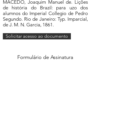
MACEDO, Joaquim Manuel de. Lições
de história do Brazil: para uzo dos
alumnos do Imperial Collegio de Pedro
Segundo. Rio de Janeiro: Typ. Imparcial,
de J. M. N. Garcia, 1861.
Solicitar acesso ao documento
Formulário de Assinatura
Enviar
551637068810
©2020 por Grupo Escritos. Orgulhosamente
criado com Wix.com