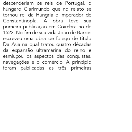
descenderiam os reis de Portugal, o
húngaro Clarimundo que no relato se
tornou rei da Hungria e imperador de
Constantinopla. A obra teve sua
primeira publicação em Coimbra no de
1522. No fim de sua vida João de Barros
escreveu uma obra de folego de título
Da Asia na qual tratou quatro décadas
da expansão ultramarina do reino e
esmiuçou os aspectos das conquistas,
navegações e o comércio. A princípio
foram publicadas as três primeiras
décadas respectivamente nos anos de
1552, 1553, 1563, e a quarta
posteriormente no ano de 1615.
Solicitar acesso ao documento
Formulário de Assinatura