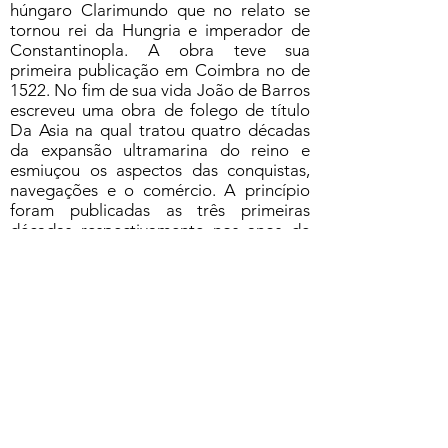
húngaro Clarimundo que no relato se
tornou rei da Hungria e imperador de
Constantinopla. A obra teve sua
primeira publicação em Coimbra no de
1522. No fim de sua vida João de Barros
escreveu uma obra de folego de título
Da Asia na qual tratou quatro décadas
da expansão ultramarina do reino e
esmiuçou os aspectos das conquistas,
navegações e o comércio. A princípio
foram publicadas as três primeiras
décadas respectivamente nos anos de
1552, 1553, 1563, e a quarta
posteriormente no ano de 1615.
Solicitar acesso ao documento
Formulário de Assinatura