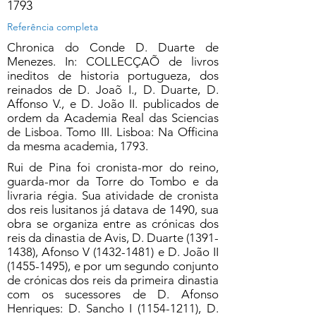
1793
Referência completa
Chronica do Conde D. Duarte de
Menezes. In: COLLECÇAÕ de livros
ineditos de historia portugueza, dos
reinados de D. Joaõ I., D. Duarte, D.
Affonso V., e D. João II. publicados de
ordem da Academia Real das Sciencias
de Lisboa. Tomo III. Lisboa: Na Officina
da mesma academia, 1793.
Rui de Pina foi cronista-mor do reino,
guarda-mor da Torre do Tombo e da
livraria régia. Sua atividade de cronista
dos reis lusitanos já datava de 1490, sua
obra se organiza entre as crónicas dos
reis da dinastia de Avis, D. Duarte
(1391-
1438)
, Afonso V
(1432-1481)
e D. João II
(1455-1495)
, e por um segundo conjunto
de crónicas dos reis da primeira dinastia
com os sucessores de D. Afonso
Henriques: D. Sancho I
(1154-1211)
, D.