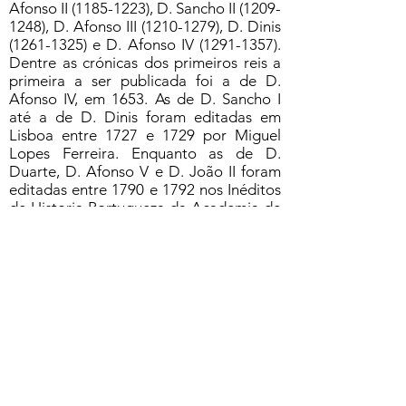
Afonso II
(1185-1223)
, D. Sancho II
(1209-
1248)
, D. Afonso III
(1210-1279)
, D. Dinis
(1261-1325)
e D. Afonso IV
(1291-1357)
.
Dentre as crónicas dos primeiros reis a
primeira a ser publicada foi a de D.
Afonso IV, em 1653. As de D. Sancho I
até a de D. Dinis foram editadas em
Lisboa entre 1727 e 1729 por Miguel
Lopes Ferreira. Enquanto as de D.
Duarte, D. Afonso V e D. João II foram
editadas entre 1790 e 1792 nos Inéditos
de Historia Portugueza da Academia de
Ciências, em edição prefaciada e
organizada por Correia da Serra.
Solicitar acesso ao documento
Formulário de Assinatura