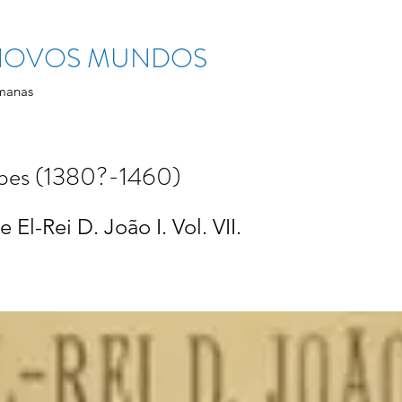
 NOVOS MUNDOS
manas
pes (1380?-1460)
 El-Rei D. João I. Vol. VII.