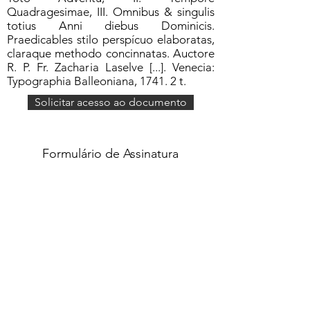
Quadragesimae, III. Omnibus & singulis
totius Anni diebus Dominicis.
Praedicables stilo perspícuo elaboratas,
claraque methodo concinnatas. Auctore
R. P. Fr. Zacharia Laselve [...]. Venecia:
Typographia Balleoniana, 1741. 2 t.
Solicitar acesso ao documento
Formulário de Assinatura
Enviar
551637068810
©2020 por Grupo Escritos. Orgulhosamente
criado com Wix.com