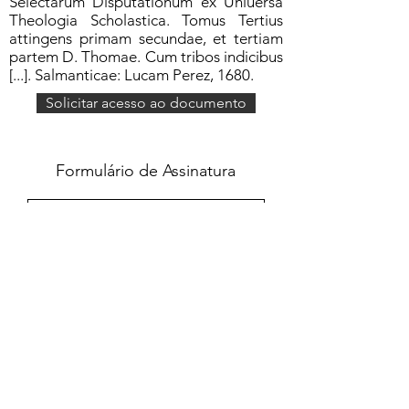
Selectarum Disputationum ex Uniuersa
Theologia Scholastica. Tomus Tertius
attingens primam secundae, et tertiam
partem D. Thomae. Cum tribos indicibus
[...]. Salmanticae: Lucam Perez, 1680.
Solicitar acesso ao documento
Formulário de Assinatura
Enviar
551637068810
©2020 por Grupo Escritos. Orgulhosamente
criado com Wix.com