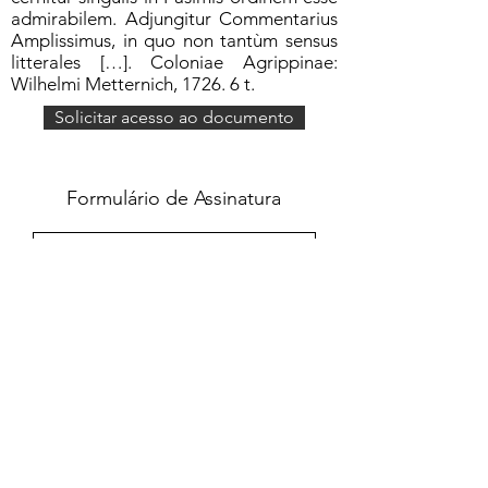
admirabilem. Adjungitur Commentarius
Amplissimus, in quo non tantùm sensus
litterales […]. Coloniae Agrippinae:
Wilhelmi Metternich, 1726. 6 t.
Solicitar acesso ao documento
Formulário de Assinatura
Enviar
551637068810
©2020 por Grupo Escritos. Orgulhosamente
criado com Wix.com