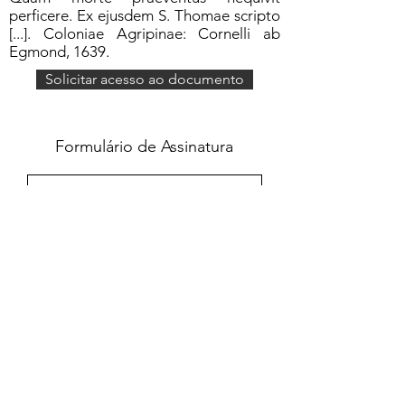
perficere. Ex ejusdem S. Thomae scripto
[...]. Coloniae Agripinae: Cornelli ab
Egmond, 1639.
Solicitar acesso ao documento
Formulário de Assinatura
Enviar
551637068810
©2020 por Grupo Escritos. Orgulhosamente
criado com Wix.com