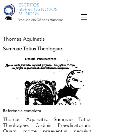
ESCRITOS
SOBRE OS NOVOS
MUNDOS
Pesquisa em Ciências Humanas
Thomas Aquinatis
Summae Totius Theologiae.
Referência completa
Thomas Aquinatis. Summae Totius
Theologiae. Ordinis Praedicatorum.
Quam morte praeventus nequivit