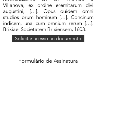
Villanova, ex ordine eremitarum divi
augustini, […]. Opus quidem omni
studios orum hominum […]. Concinum
indicem, una cum omnium rerum […].
Brixiae: Societatem Brixiensem, 1603.
Solicitar acesso ao documento
Formulário de Assinatura
Enviar
551637068810
©2020 por Grupo Escritos. Orgulhosamente
criado com Wix.com