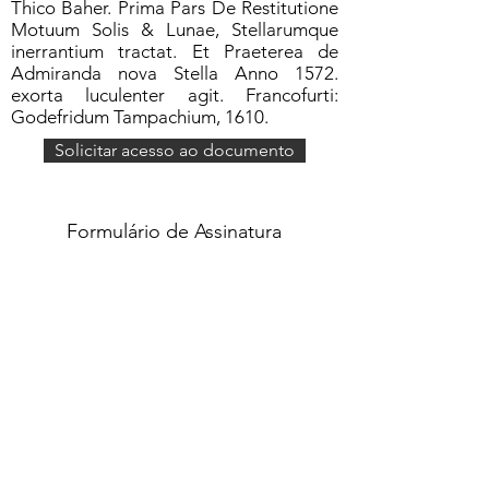
Thico Baher. Prima Pars De Restitutione
Motuum Solis & Lunae, Stellarumque
inerrantium tractat. Et Praeterea de
Admiranda nova Stella Anno 1572.
exorta luculenter agit. Francofurti:
Godefridum Tampachium, 1610.
Solicitar acesso ao documento
Formulário de Assinatura
Enviar
551637068810
©2020 por Grupo Escritos. Orgulhosamente
criado com Wix.com