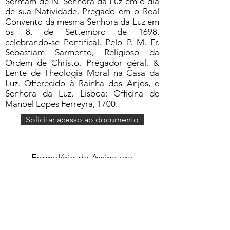
Sermam de N. Senhora da Luz em o dia
de sua Natividade. Pregado em o Real
Convento da mesma Senhora da Luz em
os 8. de Settembro de 1698.
celebrando-se Pontifical. Pelo P. M. Fr.
Sebastiam Sarmento, Religioso da
Ordem de Christo, Prégador géral, &
Lente de Theologia Moral na Casa da
Luz. Offerecido à Rainha dos Anjos, e
Senhora da Luz. Lisboa: Officina de
Manoel Lopes Ferreyra, 1700.
Solicitar acesso ao documento
Formulário de Assinatura
Enviar
551637068810