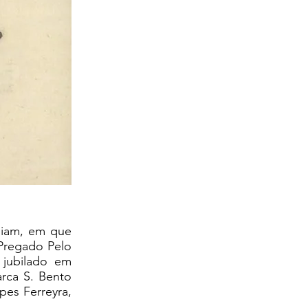
siam, em que
 Pregado Pelo
 jubilado em
arca S. Bento
pes Ferreyra,