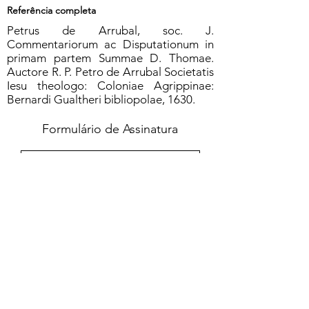
Referência completa
Petrus de Arrubal, soc. J.
Commentariorum ac Disputationum in
primam partem Summae D. Thomae.
Auctore R. P. Petro de Arrubal Societatis
Iesu theologo: Coloniae Agrippinae:
Bernardi Gualtheri bibliopolae, 1630.
Formulário de Assinatura
Enviar
551637068810
©2020 por Grupo Escritos. Orgulhosamente
criado com Wix.com