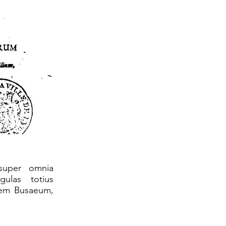
 super omnia
ulas totius
nnem Busaeum,