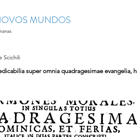
 NOVOS MUNDOS
manas
 Scichili
dicabilia super omnia quadragesimae evangelia, h