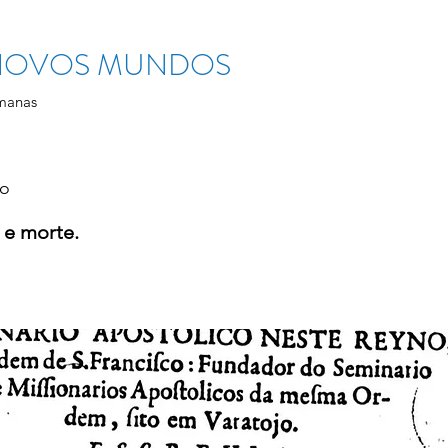
 NOVOS MUNDOS
manas
ho
, e morte.