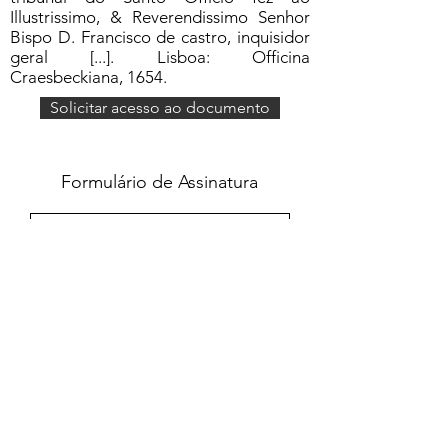
Illustrissimo, & Reverendissimo Senhor
Bispo D. Francisco de castro, inquisidor
geral [...]. Lisboa: Officina
Craesbeckiana, 1654.
Solicitar acesso ao documento
Formulário de Assinatura
Enviar
551637068810
©2020 por Grupo Escritos. Orgulhosamente
criado com Wix.com