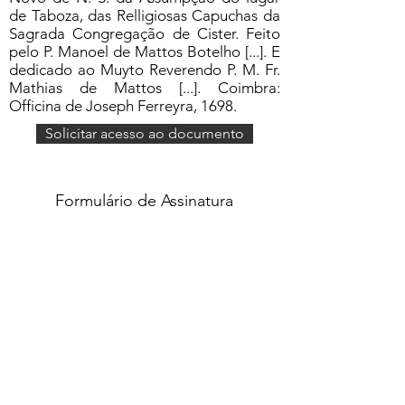
de Taboza, das Relligiosas Capuchas da
Sagrada Congregação de Cister. Feito
pelo P. Manoel de Mattos Botelho [...]. E
dedicado ao Muyto Reverendo P. M. Fr.
Mathias de Mattos [...]. Coimbra:
Officina de Joseph Ferreyra, 1698.
Solicitar acesso ao documento
Formulário de Assinatura
Enviar
551637068810
©2020 por Grupo Escritos. Orgulhosamente
criado com Wix.com