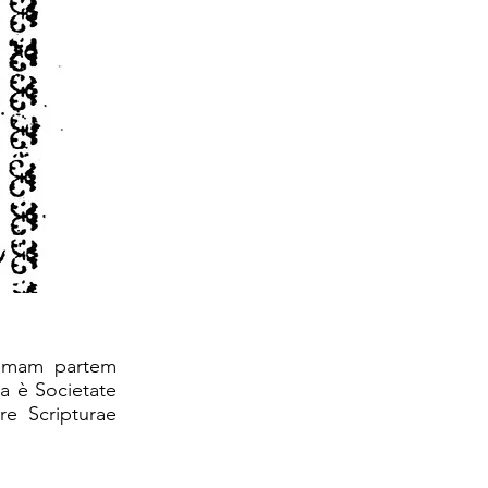
primam partem
sa è Societate
re Scripturae