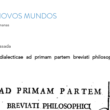
 NOVOS MUNDOS
manas
ssada
 dialecticae ad primam partem breviati philoso