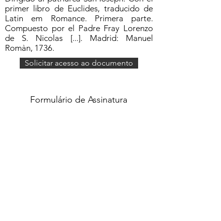
primer libro de Euclides, traducido de
Latin em Romance. Primera parte.
Compuesto por el Padre Fray Lorenzo
de S. Nicolas [...]. Madrid: Manuel
Romàn, 1736.
Solicitar acesso ao documento
Formulário de Assinatura
Enviar
551637068810
©2020 por Grupo Escritos. Orgulhosamente
criado com Wix.com