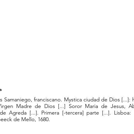
a
Samaniego, franciscano. Mystica ciudad de Dios [...]: hi
Virgen Madre de Dios [...] Soror Maria de Jesus, A
de Agreda [...]. Primera [-tercera] parte [...]. Lisbo
eeck de Mello, 1680.