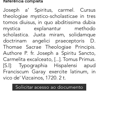
Referência completa
Joseph a’ Spiritus, carmel. Cursus
theologiae mystico-scholasticae in tres
tomos diuisus, in quo abditissima dubia
mystica explanantur methodo
scholastica. Juxta miram, solidamque
doctrinam angelici praeceptoris D.
Thomae Sacrae Theologiae Principis.
Authore P. fr. Joseph a Spiritu Sancto,
Carmelita excalceato, [...]. Tomus Primus.
[S.l]: Typographia Hispalensi apud
Franciscum Garay exercite latinum, in
vico de' Vizcainos, 1720. 2 t.
Solicitar acesso ao documento
Formulário de Assinatura
Enviar