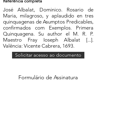
Referência completa
José Albalat, Dominico. Rosario de
Maria, milagroso, y aplaudido en tres
quinquagenas de Asumptos Predicables,
confirmados com Exemplos. Primera
Quinquagena. Su author el M. R. P.
Maestro Fray Ioseph Albalat [...].
Valência: Vicente Cabrera, 1693.
Solicitar acesso ao documento
Formulário de Assinatura
Enviar
551637068810
©2020 por Grupo Escritos. Orgulhosamente