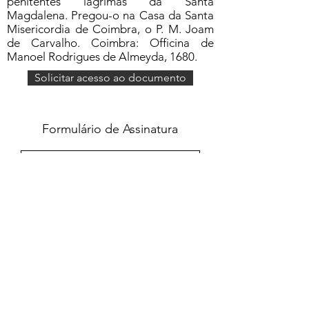
penitentes lagrimas da Santa
Magdalena. Pregou-o na Casa da Santa
Misericordia de Coimbra, o P. M. Joam
de Carvalho. Coimbra: Officina de
Manoel Rodrigues de Almeyda, 1680.
Solicitar acesso ao documento
Formulário de Assinatura
Enviar
551637068810
©2020 por Grupo Escritos. Orgulhosamente
criado com Wix.com