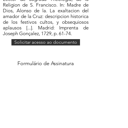
Religion de S. Francisco. In: Madre de
Dios, Alonso de la. La exaltacion del
amador de la Cruz: descripcion historica
de los festivos cultos, y obsequiosos
aplausos [...]. Madrid: Imprenta de
Joseph Gonçalez, 1729, p. 61-74.
Solicitar acesso ao documento
Formulário de Assinatura
Enviar
551637068810
©2020 por Grupo Escritos. Orgulhosamente
criado com Wix.com