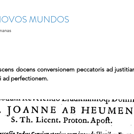
 NOVOS MUNDOS
manas
scens docens conversionem peccatoris ad justiti
i ad perfectionem.