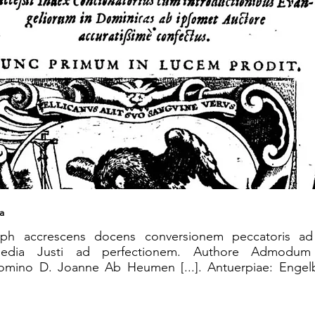
a
h accrescens docens conversionem peccatoris ad j
dia Justi ad perfectionem. Authore Admodum
omino D. Joanne Ab Heumen [...]. Antuerpiae: Engelb