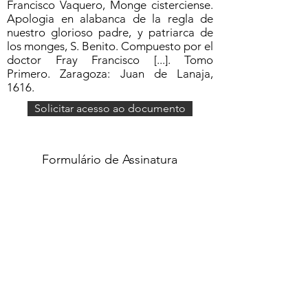
Francisco Vaquero, Monge cisterciense.
Apologia en alabanca de la regla de
nuestro glorioso padre, y patriarca de
los monges, S. Benito. Compuesto por el
doctor Fray Francisco [...]. Tomo
Primero. Zaragoza: Juan de Lanaja,
1616.
Solicitar acesso ao documento
Formulário de Assinatura
Enviar
551637068810
©2020 por Grupo Escritos. Orgulhosamente
criado com Wix.com