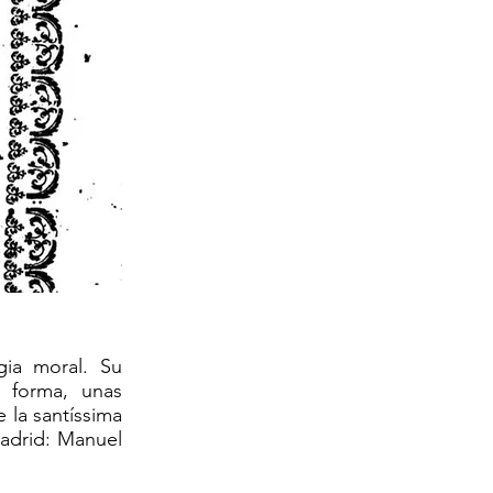
gia moral. Su
u forma, unas
e la santíssima
Madrid: Manuel