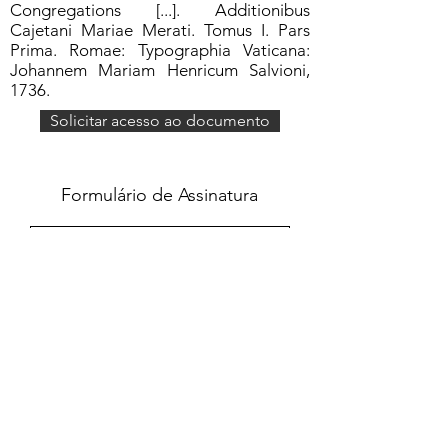
Congregations [...]. Additionibus
Cajetani Mariae Merati. Tomus I. Pars
Prima. Romae: Typographia Vaticana:
Johannem Mariam Henricum Salvioni,
1736.
Solicitar acesso ao documento
Formulário de Assinatura
Enviar
551637068810
©2020 por Grupo Escritos. Orgulhosamente
criado com Wix.com