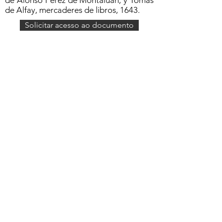
de Alonso Perez de Montaluan, y Tomas
de Alfay, mercaderes de libros, 1643.
Solicitar acesso ao documento