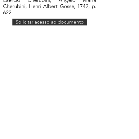
Laercio Cherubini, Angelo Maria
Cherubini, Henri Albert Gosse, 1742, p.
622.
Solicitar acesso ao documento