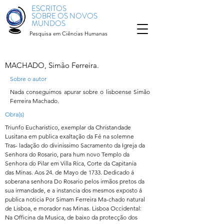
ESCRITOS
SOBRE OS NOVOS
MUNDOS
Pesquisa em Ciências Humanas
MACHADO, Simão Ferreira.
Sobre o autor
Nada conseguimos apurar sobre o lisboense Simão
Ferreira Machado.
Obra(s)
Triunfo Eucharistico, exemplar da Christandade
Lusitana em publica exaltação da Fé na solemne
Tras- ladação do divinissimo Sacramento da Igreja da
Senhora do Rosario, para hum novo Templo da
Senhora do Pilar em Villa Rica, Corte da Capitania
das Minas. Aos 24. de Mayo de 1733. Dedicado á
soberana senhora Do Rosario pelos irmãos pretos da
sua irmandade, e a instancia dos mesmos exposto á
publica noticia Por Simam Ferreira Ma-chado natural
de Lisboa, e morador nas Minas. Lisboa Occidental:
Na Officina da Musica, de baixo da protecção dos