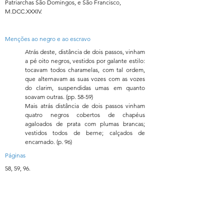
Patriarchas São Domingos, e São Francisco,
M.DCC.XXXIV.
Menções ao negro e ao escravo
Atrás deste, distância de dois passos, vinham
a pé oito negros, vestidos por galante estilo:
tocavam todos charamelas, com tal ordem,
que alternavam as suas vozes com as vozes
do clarim, suspendidas umas em quanto
soavam outras. (pp. 58-59)
Mais atrás distância de dois passos vinham
quatro negros cobertos de chapéus
agaloados de prata com plumas brancas;
vestidos todos de berne; calçados de
encarnado. (p. 96)
Páginas
58, 59, 96.
Formulário de Assinatura