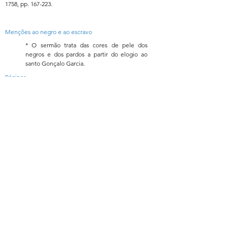
1758, pp. 167-223.
Menções ao negro e ao escravo
* O sermão trata das cores de pele dos
negros e dos pardos a partir do elogio ao
santo Gonçalo Garcia.
Páginas
175, 179, 181, 182, 183, 184, 185, 186, 187, 188, 190,
191, 192, 193, 194, 195, 196, 197, 198, 199, 200, 204,
210, 219.
Formulário de Assinatura
Enviar
551637068810
©2020 por Grupo Escritos. Orgulhosamente