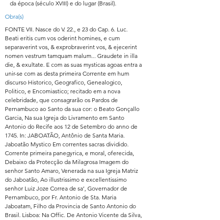
da época (século XVIII) e do lugar (Brasil).
Obra(s)
FONTE VII. Nasce do V. 22., e 23 do Cap. 6. Luc.
Beati eritis cum vos oderint homines, e cum
separaverint vos, & exprobraverint vos, & ejecerint
nomen vestrum tamquam malum... Graudete in illa
die, & exultate. E com as suas mysticas agoas entra a
unir-se com as desta primeira Corrente em hum
discurso Historico, Geografico, Genealogico,
Politico, e Encomiastico; recitado em a nova
celebridade, que consagrarão os Pardos de
Pernambuco ao Santo da sua cor: o Beato Gonçallo
Garcia, Na sua Igreja do Livramento em Santo
Antonio do Recife aos 12 de Setembro do anno de
1745. In: JABOATÃO, Antônio de Santa Maria.
Jaboatão Mystico Em correntes sacras dividido.
Corrente primeira panegyrica, e moral, oferecida,
Debaixo da Protecção da Milagrosa Imagem do
senhor Santo Amaro, Venerada na sua Igreja Matriz
do Jaboatão, Ao illustrissimo e excellentissimo
senhor Luiz Joze Correa de sa’, Governador de
Pernambuco, por Fr. Antonio de Sta. Maria
Jaboatam, Filho da Provincia de Santo Antonio do
Brasil. Lisboa: Na Offic. De Antonio Vicente da Silva,