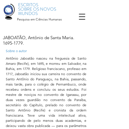
ESCRITOS
SOBRE OS NOVOS
MUNDOS
Pesquisa em Ciências Humanas
JABOATÃO, Antônio de Santa Maria.
1695-1779
.
Sobre o autor
Antônio Jaboatão nasceu na freguesia de Santo
Amaro (Recife), em 1695, e morreu em Salvador, na
Bahia, em 1779. Religioso franciscano, professo em
1717, Jaboatão iniciou sua carreira no convento de
Santo Antônio do Paraguaçu, na Bahia, passando,
mais tarde, para o colégio de Pernambuco, onde
recebeu ordens e concluiu os seus estudos. Foi
mestre de noviços no convento de Igarassu, por
duas vezes guardião no convento da Paraíba,
secretário do Capítulo, prelado no convento de
Santo Antônio (Recife) e cronista da ordem
franciscana. Teve uma vida intelectual ativa,
participando de pelo menos duas academias, e
deixou vasta obra publicada — para os parâmetros