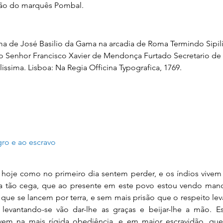
ção do marquês Pombal.
 de José Basilio da Gama na arcadia de Roma Termindo Sipil
 Senhor Francisco Xavier de Mendonça Furtado Secretario de 
ssima. Lisboa: Na Regia Officina Typografica, 1769.
ro e ao escravo
 hoje como no primeiro dia sentem perder, e os índios vive
a tão cega, que ao presente em este povo estou vendo mand
 que se lancem por terra, e sem mais prisão que o respeito lev
e levantando-se vão dar-lhe as graças e beijar-lhe a mão. E
vivem na mais rígida obediência, e em maior escravidão, qu