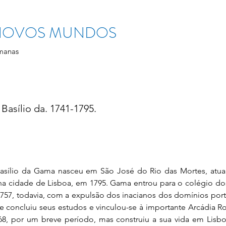
 NOVOS MUNDOS
manas
asílio da. 1741-1795.
asílio da Gama nasceu em São José do Rio das Mortes, atual
na cidade de Lisboa, em 1795. Gama entrou para o colégio dos
757, todavia, com a expulsão dos inacianos dos domínios por
 concluiu seus estudos e vinculou-se à importante Arcádia 
68, por um breve período, mas construiu a sua vida em Lisbo