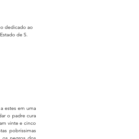
io dedicado ao
Estado de S.
m a estes em uma
ar o padre cura
am vinte e cinco
stas pobríssimas
e os negros dos