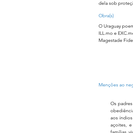
dela sob prote
Obra(s)
O Uraguay poema
ILL.mo e EXC.mo
Magestade Fideli
Menções ao neg
Os padres
obediênci
aos índios
açoites, 
famílias 