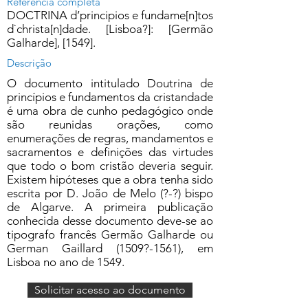
Referência completa
DOCTRINA d’principios e fundame[n]tos
d`christa[n]dade. [Lisboa?]: [Germão
Galharde], [1549].
Descrição
O documento intitulado Doutrina de
princípios e fundamentos da cristandade
é uma obra de cunho pedagógico onde
são reunidas orações, como
enumerações de regras, mandamentos e
sacramentos e definições das virtudes
que todo o bom cristão deveria seguir.
Existem hipóteses que a obra tenha sido
escrita por D. João de Melo (?-?) bispo
de Algarve. A primeira publicação
conhecida desse documento deve-se ao
tipografo francês Germão Galharde ou
German Gaillard (1509?-1561), em
Lisboa no ano de 1549.
Solicitar acesso ao documento