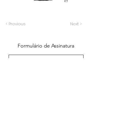
< Previous
Next >
Formulário de Assinatura
Enviar
551637068810
©2020 por Grupo Escritos. Orgulhosamente
criado com Wix.com